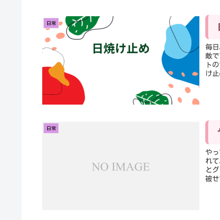
日常
毎日
敵で
トの
け止
日常
やっ
れて
とグ
被せ