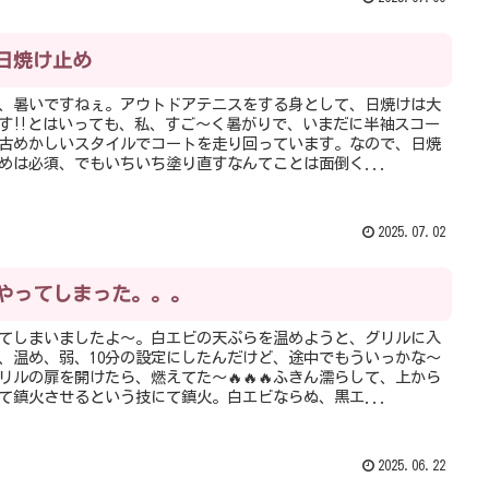
日焼け止め
、暑いですねぇ。アウトドアテニスをする身として、日焼けは大
す‼️とはいっても、私、すご〜く暑がりで、いまだに半袖スコー
古めかしいスタイルでコートを走り回っています。なので、日焼
めは必須、でもいちいち塗り直すなんてことは面倒く...
2025.07.02
やってしまった。。。
てしまいましたよ〜。白エビの天ぷらを温めようと、グリルに入
、温め、弱、10分の設定にしたんだけど、途中でもういっかな〜
リルの扉を開けたら、燃えてた〜🔥🔥🔥ふきん濡らして、上から
て鎮火させるという技にて鎮火。白エビならぬ、黒エ...
2025.06.22