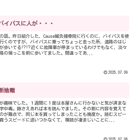
バイパスに人が・・・
の話。昨日紹介した、Cause鍼灸接骨院に行くのに、バイパスを使
行くのですが、バイパスに乗ってちょっと走った所、道路のはじ
が歩いてる⁉︎⁉︎近くに故障車が停まっているわけでもなく、淡々
路の端っこを前に歩いてました。間違ってあ...
2025.07.09
断捨離
が趣味でした。１週間に１度は本屋さんに行かないと気が済まな
字中毒。隙さえあれば本を読んでました。その割に内容を覚えて
のが難点で、同じ本を買ってしまったことも幾度か。読むスピー
買うスピードに追いつかなくて、積読が凄まじいことに...
2025.07.06