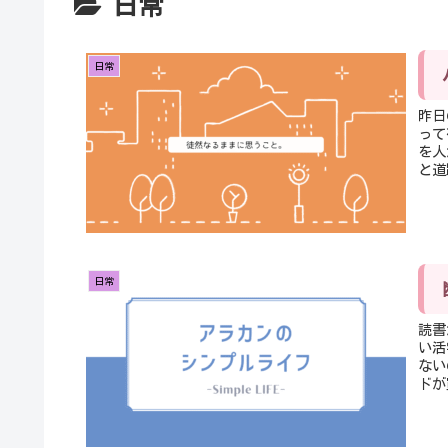
日常
日常
昨日
って
を人
と道
日常
読書
い活
ない
ドが