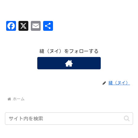
Fa
X
Em
共
ce
ai
有
bo
l
縫（ヌイ）をフォローする
ok
縫（ヌイ）
ホーム