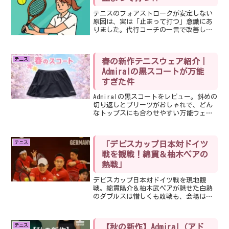
テニスのフォアストロークが安定しない
原因は、実は「止まって打つ」意識にあ
りました。代行コーチの一言で改善した
体験を紹介。基礎の大切さを再確認した
気づきをシェアします。
テニス
春の新作テニスウェア紹介｜
Admiralの黒スコートが万能
すぎた件
Admiralの黒スコートをレビュー。斜めの
切り返しとプリーツがおしゃれで、どん
なトップスにも合わせやすい万能ウェア
です。春テニスのコーデにぜひ。
テニス
「デビスカップ日本対ドイツ
戦を観戦！綿貫＆柚木ペアの
熱戦」
デビスカップ日本対ドイツ戦を現地観
戦。綿貫陽介＆柚木武ペアが魅せた白熱
のダブルスは惜しくも敗戦も、会場は大
盛り上がり！初めてのサポーターズシー
ト体験も含めて観戦記をまとめました。
テニス
【秋の新作】Admiral（アド