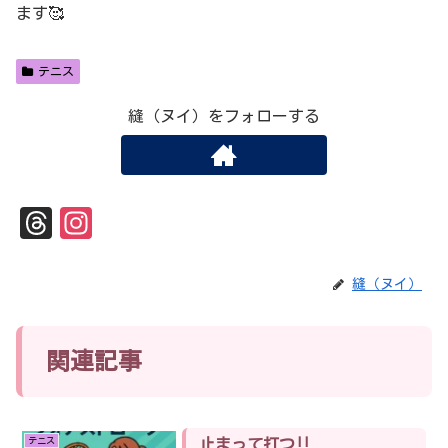
ます🥰
テニス
縫（ヌイ）をフォローする
Th
In
re
st
ad
ag
縫（ヌイ）
s
ra
m
関連記事
テニス
止まって打つ‼︎