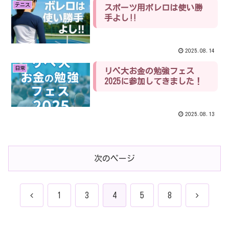
テニス
スポーツ用ボレロは使い勝
手よし‼️
2025.08.14
日常
リベ大お金の勉強フェス
2025に参加してきました！
2025.08.13
次のページ
前
次
1
3
4
5
8
へ
へ