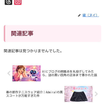
Th
In
re
st
ad
ag
縫（ヌイ）
s
ra
m
関連記事
関連記事は見つかりませんでした。
AIにブログの問題点を丸投げしてみた
ら、謎の黒い四角の正体まで暴かれた話
春の新作テニスウェア紹介｜Admiralの黒
スコートが万能すぎた件