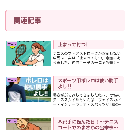
s
ra
m
関連記事
テニス
止まって打つ‼︎
テニスのフォアストロークが安定しない
原因は、実は「止まって打つ」意識にあ
りました。代行コーチの一言で改善した
体験を紹介。基礎の大切さを再確認した
気づきをシェアします。
テニス
スポーツ用ボレロは使い勝手
よし‼️
暑さがぶり返してきましたね〜。夏場の
テニススタイルといえば、フェイスカバ
ー・インナーウェア・スパッツが3種の神
器ですが、私は肌にまとわりつくのがあ
まり好きではありません。なのでフェイ
スカバーはするものの、インナーウェア
テニス
🎾派手に転んだ日！〜テニス
とスパッツは省略して、...
コートでのまさかの出来事〜