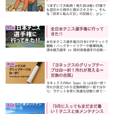
つまずいて大転倒！見た目は軽い打撲で
も翌日から背中と肩がズキズキ…。そん
な「派手に転んだ日」の記録と、少し笑
える教訓をお届けします。
テニス
全日本テニス選手権に行って
きた‼︎
全日本テニス選手権2025をVIPチケットで
観戦！バックヤードツアーや豪華特典、
清水綾乃選手 vs 岡村恭香選手の白熱し
た決勝戦の様子、そして田口涼太郎選手
の熱いプレーを現地レポート🎾✨
テニス
「ヨネックスのグリップテー
プは白一択！汚れが見える＝
交換の合図」
ヨネックスのWet Super Gripは白一択！
汚れが目立つから交換時期が一目で分か
り、ラケットを常に快適な状態に保てま
す。定期的な交換の大切さをご紹介。
テニス
「9月に入ってもまだまだ暑
い！テニスと体メンテナンス