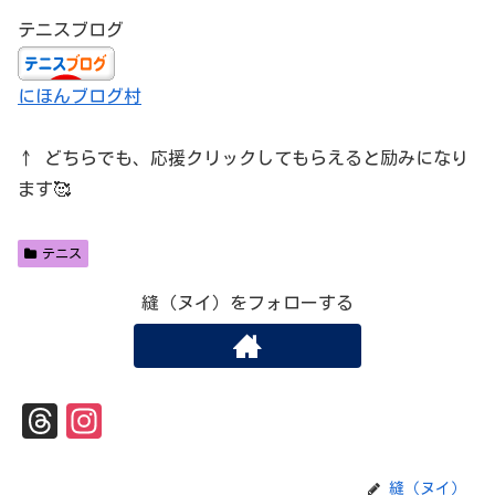
テニスブログ
にほんブログ村
↑ どちらでも、応援クリックしてもらえると励みになり
ます🥰
テニス
縫（ヌイ）をフォローする
Th
In
re
st
ad
ag
縫（ヌイ）