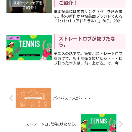
ご紹介！
※本記事には広告リンク（PR）を含みま
す。秋の新作が登場英国ブランドである
「Admiral（アドミラル）」から、2025
年秋冬のアスレチックス新作アイテムの
情報が届きました。【8/22(木)12:00～
2025AW ATHLETICS 新...
スポーツ
ストレートロブが抜けたな
ら。
テニスの話です。後衛がストレートロブ
をあげて、相手前衛を抜いたら・・・ロ
ブ打った本人は、前に上がる。で、今日
の課題は、どこまで上がるか‼︎です。私
が教わったのは、ペアよりも前。上がれ
なくても、まあ、ペアと並ぶ位かなぁっ
て所。だけど、今日の立...
バイパスに人が・・・
ストレートロブが抜けたなら。