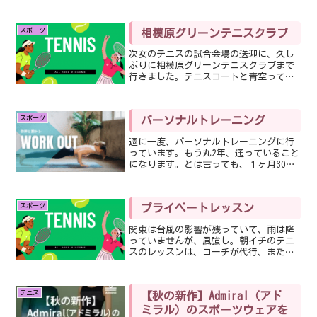
ど、１６時から１７時までの暑いこと暑
いこと。梅雨明けして夏本番の暑さって
いうか、暑さには強い私でも、この暑さ
スポーツ
相模原グリーンテニスクラブ
の中でテニスするって、テニ...
次女のテニスの試合会場の送迎に、久し
ぶりに相模原グリーンテニスクラブまで
行きました。テニスコートと青空って絵
になりますよね、気持ちいい🎵送ったら
すぐに帰るつもりでしたが、すぐに試合
に入るってことで、ちょっとちょっと見
スポーツ
パーソナルトレーニング
て行くことに。最後に見た...
週に一度、パーソナルトレーニングに行
っています。もう丸2年、通っていること
になります。とは言っても、１ヶ月30分
のチケット４枚なので、基本的には週に1
回30分です。だけど、行けない時があっ
たり予約が取れない時があったりで、チ
スポーツ
プライベートレッスン
ケットが積もりに...
関東は台風の影響が残っていて、雨は降
っていませんが、風強し。朝イチのテニ
スのレッスンは、コーチが代行、また代
行となり、気付けば予約者１名、ってこ
とは、私一人、プライベートレッスンじ
ゃん🎵残念なことにエルボーが悪化して
テニス
【秋の新作】Admiral（アド
るし、この強風の中、スト...
ミラル）のスポーツウェアを