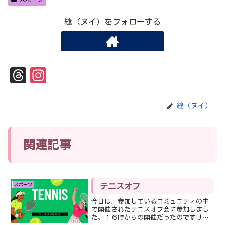
縫（ヌイ）をフォローする
Th
In
re
st
ad
ag
縫（ヌイ）
s
ra
m
関連記事
スポーツ
テニスオフ
今日は、参加しているコミュニティの中
で開催されたテニスオフ会に参加しまし
た。１６時からの開催だったのですけ