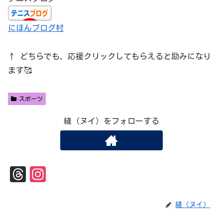
にほんブログ村
↑ どちらでも、応援クリックしてもらえると励みになり
ます🥰
スポーツ
縫（ヌイ）をフォローする
Th
In
re
st
ad
ag
縫（ヌイ）
s
ra