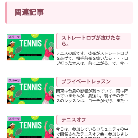
m
関連記事
スポーツ
ストレートロブが抜けたな
ら。
テニスの話です。後衛がストレートロブ
をあげて、相手前衛を抜いたら・・・ロ
ブ打った本人は、前に上がる。で、今日
の課題は、どこまで上がるか‼︎です。私
が教わったのは、ペアよりも前。上がれ
なくても、まあ、ペアと並ぶ位かなぁっ
スポーツ
プライベートレッスン
て所。だけど、今日の立...
関東は台風の影響が残っていて、雨は降
っていませんが、風強し。朝イチのテニ
スのレッスンは、コーチが代行、また代
行となり、気付けば予約者１名、ってこ
とは、私一人、プライベートレッスンじ
ゃん🎵残念なことにエルボーが悪化して
スポーツ
テニスオフ
るし、この強風の中、スト...
今日は、参加しているコミュニティの中
で開催されたテニスオフ会に参加しまし