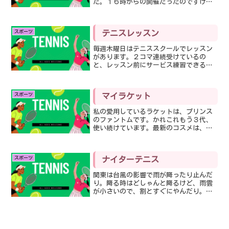
た。１６時からの開催だったのですけ
ど、１６時から１７時までの暑いこと暑
いこと。梅雨明けして夏本番の暑さって
いうか、暑さには強い私でも、この暑さ
スポーツ
テニスレッスン
の中でテニスするって、テニ...
毎週木曜日はテニススクールでレッスン
があります。２コマ連続受けているの
と、レッスン前にサービス練習できる時
間があるので、朝の9時から12時半のレッ
スン終了まで、がっつりと。暑かったけ
ど、湿気がそこまでなかったからか、耐
スポーツ
マイラケット
えられましたw今日のテ...
私の愛用しているラケットは、プリンス
のファントムです。かれこれもう３代、
使い続けています。最新のコスメは、ブ
ルーなんだけど、日が当たると微妙に紫
に見えて、すごくいい感じ。305グラムあ
るので、女性であまり使っている人は見
スポーツ
ナイターテニス
たことないんだけど、...
関東は台風の影響で雨が降ったり止んだ
り。降る時はどしゃんと降るけど、雨雲
が小さいので、割とすぐにやんだり。こ
ういう時のテニスの実施判断は、本当に
難しい。今朝も9時から市営コートでテニ
スの予定だったのですが、8時の時点では
雨。でもレーダー見る...