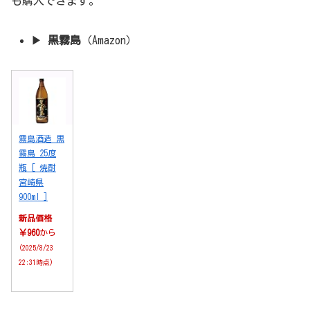
も購入できます。
▶︎
黒霧島
（Amazon）
霧島酒造 黒
霧島 25度
瓶 [ 焼酎
宮崎県
900ml ]
新品価格
￥960
から
(2025/8/23
22:31時点)