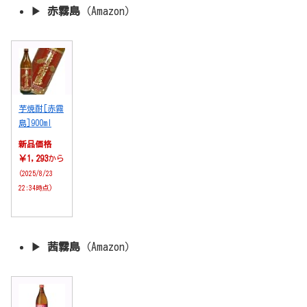
▶︎
赤霧島
（Amazon）
芋焼酎[赤霧
島]900ml
新品価格
￥1,293
から
(2025/8/23
22:34時点)
▶︎
茜霧島
（Amazon）