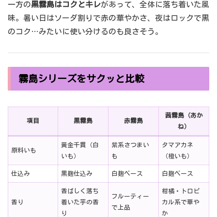
一方の
黒霧島はコクとキレ
があって、全体に落ち着いた風
味。暑い日はソーダ割りで赤の華やかさ、夜はロックで黒
のコク…みたいに使い分けるのも良さそう。
霧島シリーズをサクッと比較
茜霧島（あか
項目
黒霧島
赤霧島
ね）
黄金千貫（白
紫系さつまい
タマアカネ
原料いも
いも）
も
（橙いも）
仕込み
黒麹仕込み
白麹ベース
白麹ベース
香ばしく落ち
柑橘・トロピ
フルーティー
香り
着いた芋の香
カル系で華や
で上品
り
か