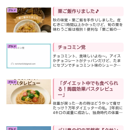
ます。私は武蔵小杉の駅自体が初めてだ
ったので、駅で待ち合わせをして連れて
グルメ
栗ご飯作りました🎵
行ってもらいました。自...
秋の味覚・栗ご飯を手作りしました。皮
むきに1時間以上かかったけど、旬の栗を
味わうご飯は格別！便利な「栗ご飯の
素」もご紹介しています。
グルメ
チョコミン党
チョコミント、美味しいよね〜。アイス
かチョコレートがテッパンだけど、たま
にセブンでチョコミント味のシュークリ
ームでたり。で、我が家にあるのは、
「大人のチョコミント」ビールです🎵サ
ッポロビールさんのプロダクトなのか
グルメ
「ダイエット中でも食べられ
な。グビグビグビ〜っと飲むと...
る！蒟蒻効果パスタレビュ
ー」
体重が戻った…あの時はどうやって痩せ
たっけ？万年ダイエッターの私。2年前に
4キロの減量に成功し、独身時代の体重に
戻ったのも束の間…。気づけば、あっと
いう間に4キロ増加。あれは幻だったのか
と思うこの頃です。当時のダイエットを
グルメ