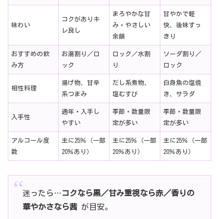
まろやかな甘
甘やかで軽
コクがありキ
味わい
み・やさしい
快、後味すっ
レ良し
余韻
きり
おすすめの飲
お湯割り／ロ
ロック／水割
ソーダ割り／
み方
ック
り
ロック
揚げ物、甘辛
だし系煮物、
白身魚の塩焼
相性料理
系つまみ
塩むすび
き、サラダ
通年・入手し
季節・数量限
季節・数量限
入手性
やすい
定が多い
定が多い
アルコール度
主に25％（一部
主に25％（一部
主に25％（一部
数
20％あり）
20％あり）
20％あり）
迷ったら…
コクなら黒／甘み重視なら赤／香りの
華やかさなら茜
が目安。