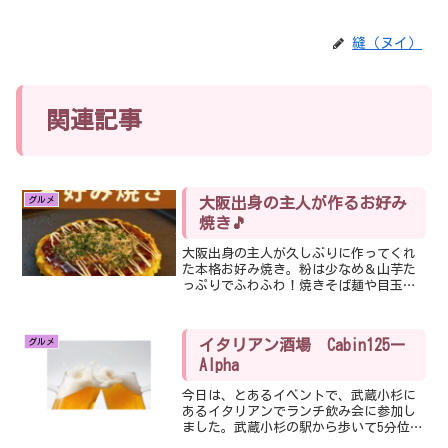
re
st
ad
ag
縫（ヌイ）
s
ra
m
関連記事
グルメ
大阪出身の主人が作るお好み
焼き🎵
大阪出身の主人が久しぶりに作ってくれ
た本格お好み焼き。粉は少なめ＆山芋た
っぷりでふわふわ！焼きそば麺や目玉焼
きものった贅沢な一枚です。
グルメ
イタリアン酒場 Cabin125ー
Alpha
今日は、とあるイベントで、武蔵小杉に
あるイタリアンでランチ飲み会に参加し
ました。武蔵小杉の駅から歩いて5分位。
駅周辺に精通していれば、サクッといけ