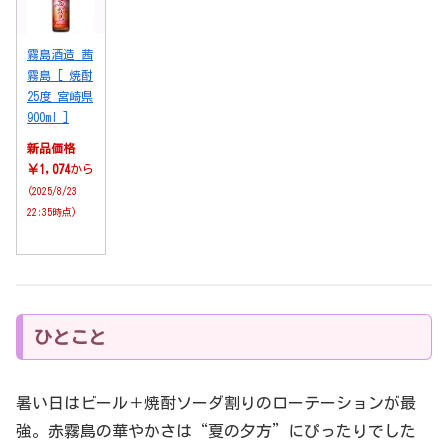
霧島酒造 茜
霧島 [ 焼酎
25度 宮崎県
900ml ]
新品価格
￥1,074
から
(2025/8/23
22:35時点)
ひとこと
暑い日はビール＋焼酎ソーダ割りのローテーションが最
強。赤霧島の華やかさは“夏の夕方”にぴったりでした