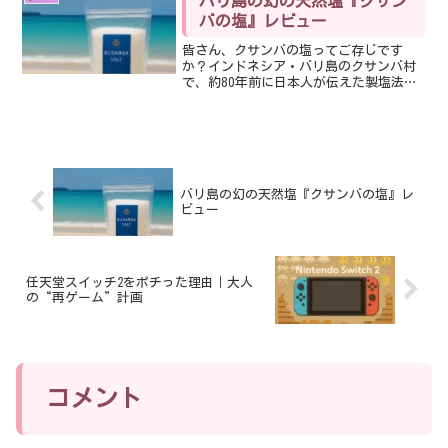
バリ島の幻の天然塩『クサン
思い返すと、はっき...
バの塩』レビュー
皆さん、クサンバの塩ってご存じです
か？インドネシア・バリ島のクサンバ村
で、約80年前に日本人が伝えた製塩法を
今も守って作られている、貴重な天然塩
です。クサンバの塩との出会い私がこの
塩を初めて知ったのは、次女の高校時代
のテニス部顧問の結婚式。...
バリ島の幻の天然塩『クサンバの塩』レ
ビュー
任天堂スイッチ2をポチった理由｜大人
の“再ゲーム”計画
コメント