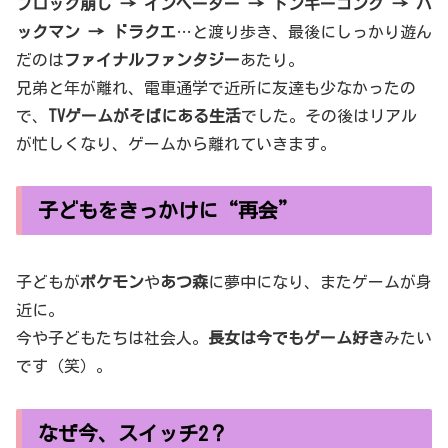
ブロック崩し → インベーダー → ドンキーコング → パ
ックマン → ドラクエ
…と渡り歩き、最後にしっかり遊ん
だのは
ファイナルファンタジー
あたり。
兄弟と年が離れ、電車通学で近所に友達も少なかったの
で、
TVゲームがそばにある生活
でした。その後はリアル
が忙しくなり、ゲームから離れていきます。
子どもをきっかけに“再会”
子どもが
ポケモン
や
あつ森
に夢中になり、またゲームが身
近に。
今や子どもたちは社会人。
長女は今でもゲーム好き
みたい
です（笑）。
なぜ今、スイッチ2？