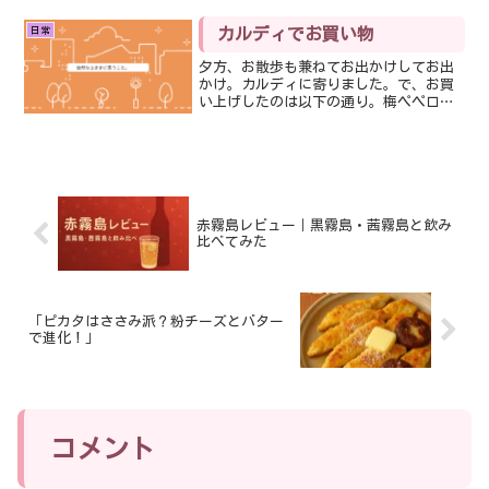
を観たかったのですが、ちょうど良い時
間に上映がなく…。そこで主人が好きな
日常
カルディでお買い物
ジュラシック・ワールド...
夕方、お散歩も兼ねてお出かけしてお出
かけ。カルディに寄りました。で、お買
い上げしたのは以下の通り。梅ペペロン
チーノに惹かれたのですが、どうせなら
同じシリーズの味噌カルボナーラも買お
うかなっと。で、レジに並ぶならついで
にお菓子も買っちゃおうっ...
赤霧島レビュー｜黒霧島・茜霧島と飲み
比べてみた
「ピカタはささみ派？粉チーズとバター
で進化！」
コメント