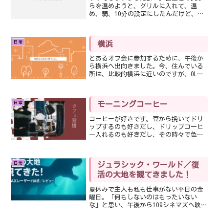
らを温めようと、グリルに入れて、温
め、弱、10分の設定にしたんだけど、途
中でもういっかな〜とグリルの扉を開け
たら、燃えてた〜🔥🔥🔥ふきん濡らし
て、上から被せて鎮火させるという技に
日常
横浜
て鎮火。白エビならぬ、黒エ...
とあるオフ会に参加するために、午後か
ら横浜へ出向きました。今、住んでいる
所は、比較的横浜に近いのですが、OL時
代は、出るとしたら渋谷や新宿界隈だっ
たので、横浜にはあまり馴染みがな
く…。なので、最近になって横浜を訪れ
日常
モーニングコーヒー
るようになったのですが、ぶ...
コーヒーが好きです。豆から挽いてドリ
ップするのも好きだし、ドリップコーヒ
ー入れるのも好きだし、その時々で色々
な入れ方を楽しみます。必ず飲むのは、
朝です。本当はゆっくり座って飲みたい
のですが、いかんせん、朝は時間に追わ
日常
ジュラシック・ワールド／復
れます。なので、コーヒー...
活の大地を観てきました！
夏休みで主人も私も仕事がない平日の金
曜日。「何もしないのはもったいない
な」と思い、午後から109シネマズへ映画
を観に行ってきました。本当は「国宝」