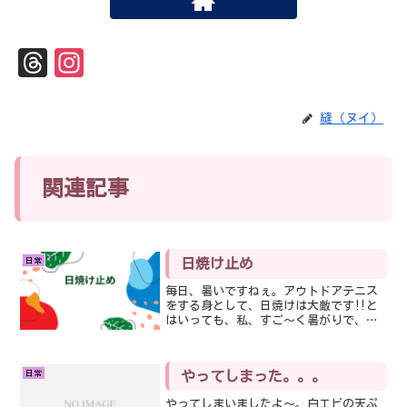
Th
In
re
st
ad
ag
縫（ヌイ）
s
ra
m
関連記事
日常
日焼け止め
毎日、暑いですねぇ。アウトドアテニス
をする身として、日焼けは大敵です‼️と
はいっても、私、すご〜く暑がりで、い
まだに半袖スコートの古めかしいスタイ
ルでコートを走り回っています。なの
で、日焼け止めは必須、でもいちいち塗
日常
やってしまった。。。
り直すなんてことは面倒く...
やってしまいましたよ〜。白エビの天ぷ