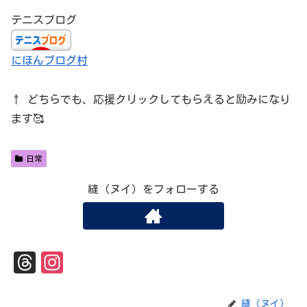
テニスブログ
にほんブログ村
↑ どちらでも、応援クリックしてもらえると励みになり
ます🥰
日常
縫（ヌイ）をフォローする
Th
In
re
st
ad
ag
縫（ヌイ）