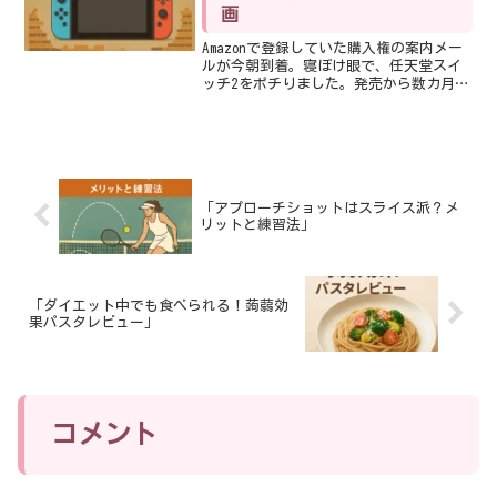
画
Amazonで登録していた購入権の案内メー
ルが今朝到着。寝ぼけ眼で、任天堂スイ
ッチ2をポチりました。発売から数カ月、
最近は以前より手に入りやすくなってき
ましたね。私とゲームの関係最初にゲー
ムに触れたのは幼稚園〜小1ごろ。ブロッ
ク崩し → イ...
「アプローチショットはスライス派？メ
リットと練習法」
「ダイエット中でも食べられる！蒟蒻効
果パスタレビュー」
コメント