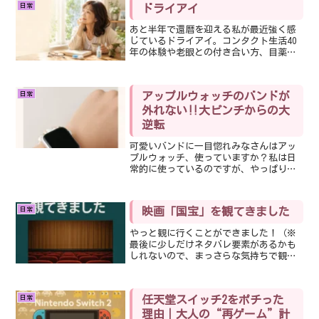
日常
ドライアイ
あと半年で還暦を迎える私が最近強く感
じているドライアイ。コンタクト生活40
年の体験や老眼との付き合い方、目薬や
サングラスについて綴ります。
日常
アップルウォッチのバンドが
外れない‼︎大ピンチからの大
逆転
可愛いバンドに一目惚れみなさんはアッ
プルウォッチ、使っていますか？私は日
常的に使っているのですが、やっぱり女
子としてはバンドにもこだわりたい。ア
ップルウォッチは本体だけではバンドが
付いていないので、別途購入が必要です
日常
映画「国宝」を観てきました
よね。ネットで探すと本当...
やっと観に行くことができました！（※
最後に少しだけネタバレ要素があるかも
しれないので、まっさらな気持ちで観た
い方はここでストップしてください
ね。）観るきっかけ歌舞伎自体にはあま
り興味がなかったのですが…・番宣での
日常
任天堂スイッチ2をポチった
期待感・主演の吉沢亮さんと横...
理由｜大人の“再ゲーム”計