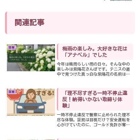
s
ra
m
関連記事
日常
梅雨の楽しみ。大好きな花は
「アナベル」でした
今年は梅雨らしい雨の日々。そんな中の
楽しみは紫陽花さんぽです。テニスの道
中で見つけた真っ白な紫陽花の名前は
「アナベル」。大好きなライムグリーン
の正体が分かった、小さな発見の記録で
す。
日常
「理不尽すぎる一時不停止違
反！納得いかない取締り体
験」
一時不停止違反で警察に止められた理不
尽な体験。証拠は目視だけ？安全運転を
心がけていたのに、ゴールド免許が奪わ
れた納得いかない一日を綴ります。