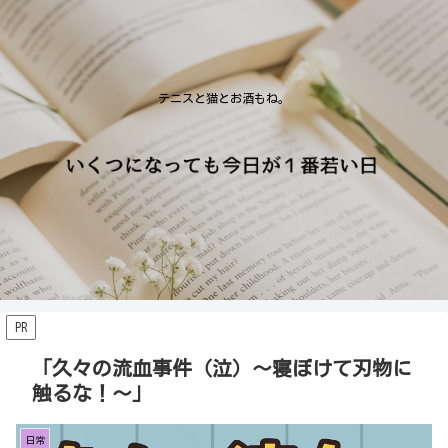
テニスと猫とお酒もね。
PR
「久々の流血事件（泣）〜寝ぼけて刃物に
触るな！〜」
日常