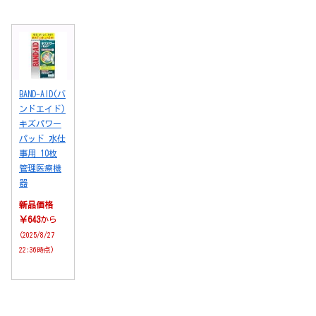
BAND-AID(バ
ンドエイド)
キズパワー
パッド 水仕
事用 10枚
管理医療機
器
新品価格
￥643
から
(2025/8/27
22:36時点)